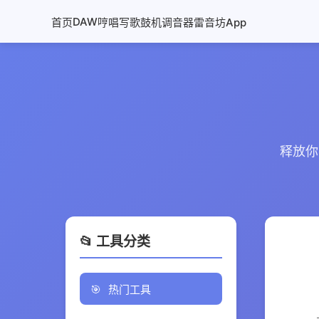
DAW
首页
哼唱写歌
鼓机
调音器
雷音坊App
释放你
📂 工具分类
🎯
热门工具